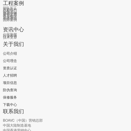
工程案例
部队军工
政府机构
公检法
能源金融
通信交通
教育医疗
企业集团
星级酒店
国际案例
资讯中心
公司新闻
行业咨询
技术文章
关于我们
公司介绍
公司理念
资质认证
人才招聘
项目信息
防伪查询
保修服务
下载中心
联系我们
BOAVC（中国）营销总部
中国大陆制造基地
中国香港营销中心