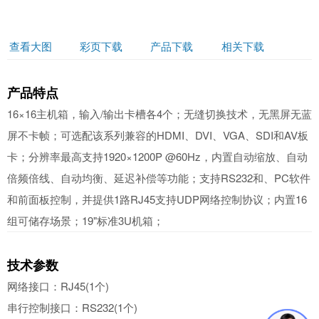
查看大图
彩页下载
产品下载
相关下载
产品特点
16×16主机箱，输入/输出卡槽各4个；无缝切换技术，无黑屏无蓝
屏不卡帧；可选配该系列兼容的HDMI、DVI、VGA、SDI和AV板
卡；分辨率最高支持1920×1200P @60Hz，内置自动缩放、自动
倍频倍线、自动均衡、延迟补偿等功能；支持RS232和、PC软件
和前面板控制，并提供1路RJ45支持UDP网络控制协议；内置16
组可储存场景；19"标准3U机箱；
技术参数
网络接口：RJ45(1个)
串行控制接口：RS232(1个)