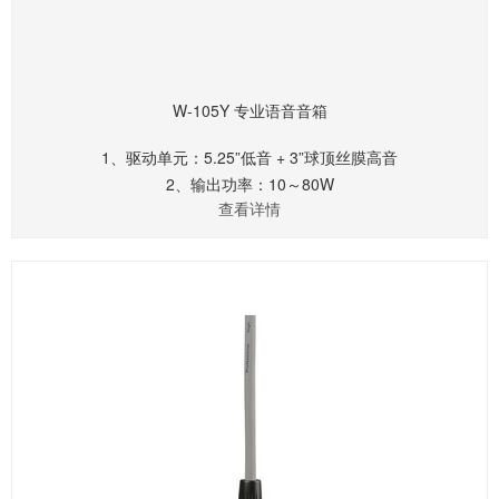
W-105Y 专业语音音箱
1、驱动单元：5.25”低音 + 3”球顶丝膜高音
2、输出功率：10～80W
查看详情
3、频响范围：100Hz～20kHz
4、适配阻抗：3-8Ω
5、灵敏度：90 dB
6、20mm厚度实木板材专业箱体结构，扎实耐用
7、倒梯形箱体特殊设计，贴合墙面简单吊挂，即可获得理想覆盖
角度
8、高档实木贴皮精湛工艺，大方高雅，防潮耐用易维护
9、重量约3.4 kg
10、尺寸：宽200mm×深160mm×高295mm