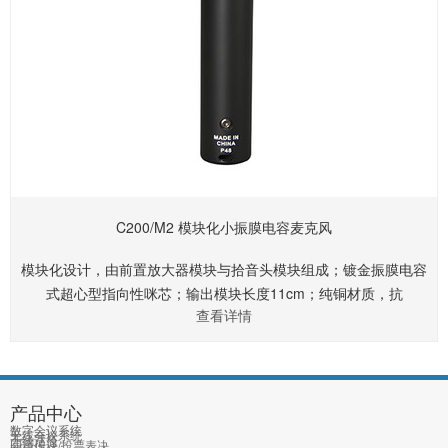
C200/M2 模块化小振膜电容麦克风
模块化设计，由前置放大器模块与拾音头模块组成；镀金振膜电容
式超心型指向性咪芯；输出模块长度11cm；纯铜材质，抗
查看详情
RF/GSM射频干扰；提供XLR接口；
产品中心
数字会议系统
无线会议系统
无线话筒
同声传译/投票表决