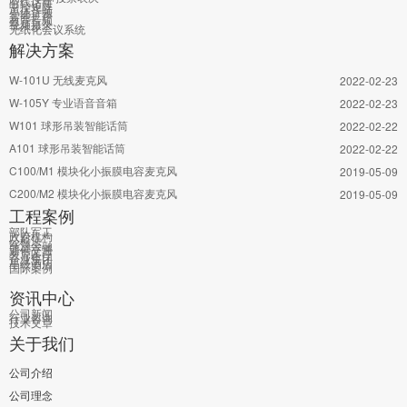
有线话筒
中控矩阵
单体音频
智能扩声
教育音频
视频摄录
无纸化会议系统
解决方案
W-101U 无线麦克风
2022-02-23
W-105Y 专业语音音箱
2022-02-23
W101 球形吊装智能话筒
2022-02-22
A101 球形吊装智能话筒
2022-02-22
C100/M1 模块化小振膜电容麦克风
2019-05-09
C200/M2 模块化小振膜电容麦克风
2019-05-09
工程案例
部队军工
政府机构
公检法
能源金融
通信交通
教育医疗
企业集团
星级酒店
国际案例
资讯中心
公司新闻
行业咨询
技术文章
关于我们
公司介绍
公司理念