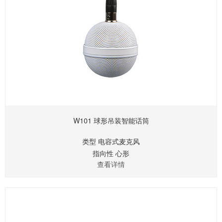
W101 球形吊装智能话筒
类型 电容式麦克风
指向性 心形
查看详情
灵敏度 10mv/pa
标称阻抗 ≤150Ω
推荐负载阻抗 ≧1KΩ
信噪比 60dB,1KHZ at 1Pa
最大声压级（THD<0.5%) 130dB SPL