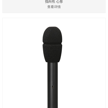
指向性 心形
查看详情
灵敏度 10mv/pa
标称阻抗 ≤150Ω
推荐负载阻抗 ≧1KΩ
信噪比 60dB,1KHZ at 1Pa
最大声压级（THD<0.5%) 130dB SPL
使用温度 -10°-50°
工作电流 ≤3mA
供电方式 48V幻象
连接方式 MINI卡农
尺寸 ∅53mm H 53.5mm