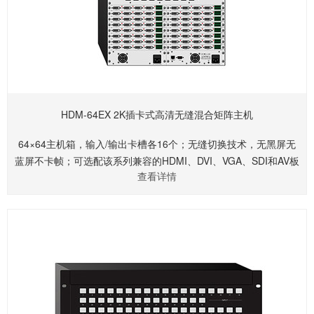
HDM-64EX 2K插卡式高清无缝混合矩阵主机
64×64主机箱，输入/输出卡槽各16个；无缝切换技术，无黑屏无
蓝屏不卡帧；可选配该系列兼容的HDMI、DVI、VGA、SDI和AV板
查看详情
卡；分辨率最高支持1920×1200P@60Hz，内置自动缩放、自动
倍频倍线、自动均衡、延迟补偿等功能；支持RS232和、PC软件
和前面板控制，并提供1路RJ45支持UDP网络控制协议；内置16
组可储存场景；