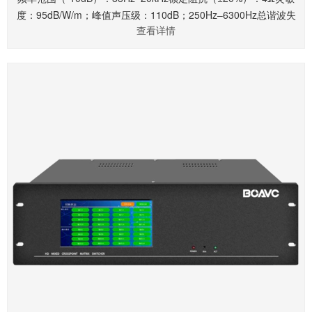
度：95dB/W/m；峰值声压级：110dB；250Hz–6300Hz总谐波失
查看详情
真：0.4%算法模式：支持波曲均恒模式可调控扬声器垂直指向张
开角度、相控阵波束指向模式可实现扬声器垂直指向性动态变化波
曲均恒模式