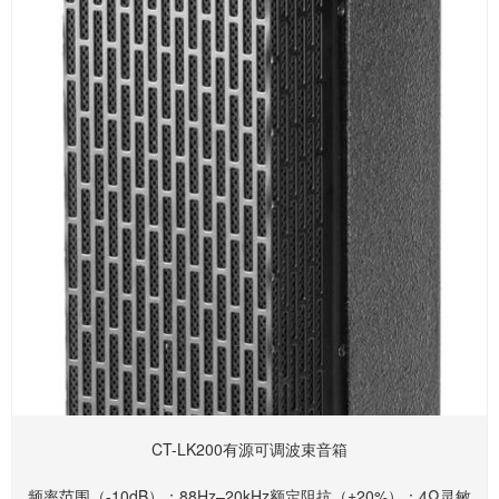
CT-LK200有源可调波束音箱
频率范围（-10dB）：88Hz–20kHz额定阻抗（±20%）：4Ω灵敏