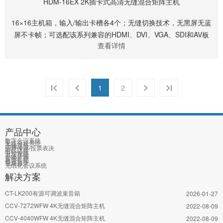
HDM-16EX 2K插卡式高清无缝混合矩阵主机
16×16主机箱，输入/输出卡槽各4个；无缝切换技术，无黑屏无蓝
屏不卡帧；可选配该系列兼容的HDMI、DVI、VGA、SDI和AV板
查看详情
卡；分辨率最高支持1920×1200P@60Hz，内置自动缩放、自动
倍频倍线、自动均衡、延迟补偿等功能；支持RS232和、PC软件
和前面板控制，并提供1路RJ45支持UDP网络控制协议；内置16
组可储存场景；19"标准3U机箱；
1
2
产品中心
数字会议系统
无线会议系统
无线话筒
同声传译/投票表决
有线话筒
中控矩阵
单体音频
智能扩声
教育音频
视频摄录
无纸化会议系统
解决方案
CT-LK200有源可调波束音箱
2026-01-27
CCV-7272WFW 4K无缝混合矩阵主机
2022-08-09
CCV-4040WFW 4K无缝混合矩阵主机
2022-08-09